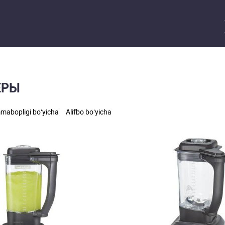
ЕРЫ
abopligi bo‘yicha
Alifbo bo‘yicha