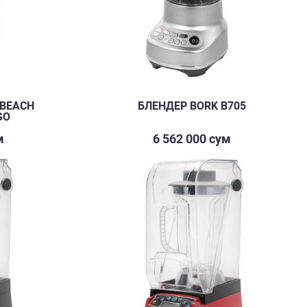
 BEACH
БЛЕНДЕР BORK B705
GO
м
6 562 000 сум