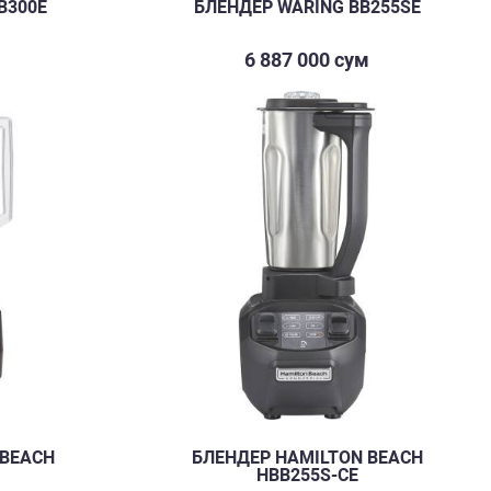
B300E
БЛЕНДЕР WARING BB255SE
м
6 887 000 сум
 BEACH
БЛЕНДЕР HAMILTON BEACH
HBB255S-CE