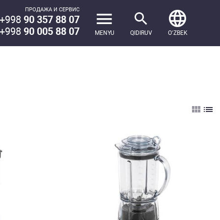
ПРОДАЖА И СЕРВИС
+998
90 357 88 07
+998
90 005 88 07
MENYU
QIDIRUV
OʻZBEK