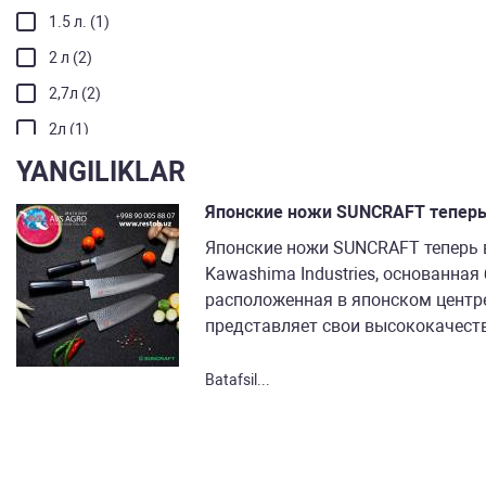
1.5 л. (1)
2 л (2)
2,7л (2)
2л (1)
YANGILIKLAR
3,9л (1)
Объем чаши
Японские ножи SUNCRAFT теперь
Японские ножи SUNCRAFT теперь
1,5л (1)
Kawashima Industries, основанная 
2,5л (1)
расположенная в японском центр
2л (1)
представляет свои высококачеств
Потребляемая мощность
Batafsil...
0,45 (1)
0,56 (1)
0,75 (1)