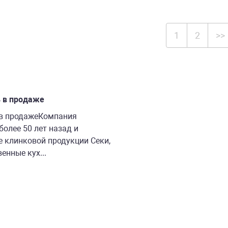
1
2
>>
 в продаже
 в продажеКомпания
более 50 лет назад и
е клинковой продукции Секи,
енные кух...