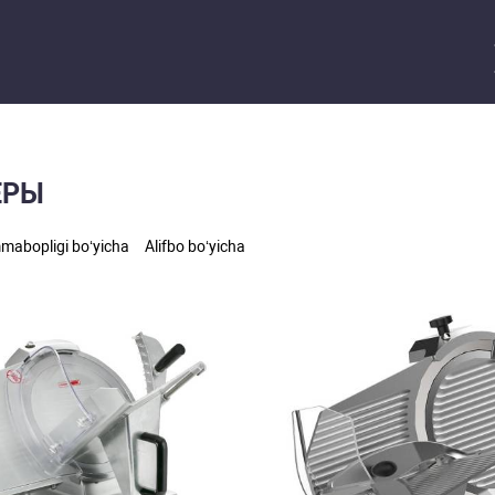
ЕРЫ
abopligi bo‘yicha
Alifbo bo‘yicha