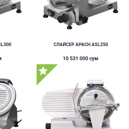
SL300
СЛАЙСЕР APACH ASL250
м
10 531 000 сум