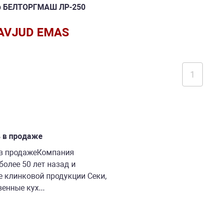
р БЕЛТОРГМАШ ЛР-250
AVJUD EMAS
1
 в продаже
 в продажеКомпания
более 50 лет назад и
е клинковой продукции Секи,
енные кух...