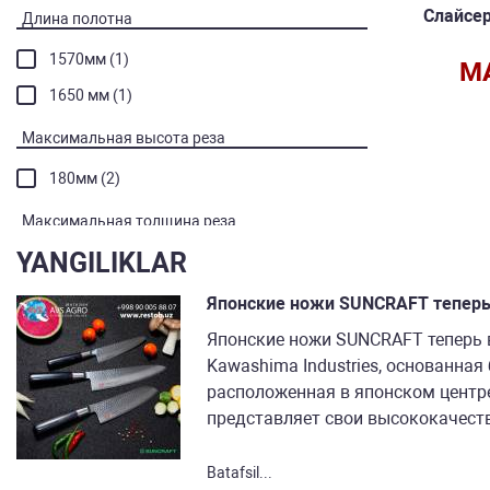
Слайсе
Длина полотна
1570мм (1)
M
1650 мм (1)
Максимальная высота реза
180мм (2)
Максимальная толщина реза
YANGILIKLAR
155 мм (1)
185мм (1)
Японские ножи SUNCRAFT теперь
Японские ножи SUNCRAFT теперь
Материал корпуса
Kawashima Industries, основанная 
Нержавеющая сталь (1)
расположенная в японском центр
Сталь (1)
представляет свои высококачеств
алюминий (2)
Batafsil...
нержавеющая сталь (1)