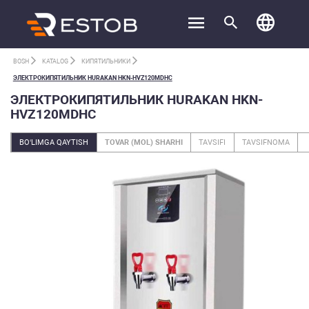
BOSH
KATALOG
КИПЯТИЛЬНИКИ
ЭЛЕКТРОКИПЯТИЛЬНИК HURAKAN HKN-HVZ120MDHC
ЭЛЕКТРОКИПЯТИЛЬНИК HURAKAN HKN-
HVZ120MDHC
BO‘LIMGA QAYTISH
TOVAR (MOL) SHARHI
TAVSIFI
TAVSIFNOMA