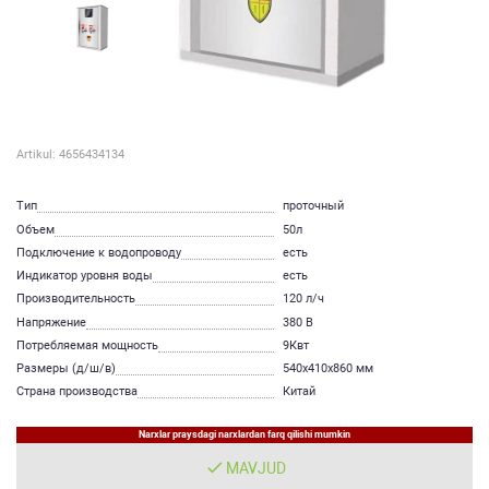
Artikul: 4656434134
Тип
проточный
Объем
50л
Подключение к водопроводу
есть
Индикатор уровня воды
есть
Производительность
120 л/ч
Напряжение
380 В
Потребляемая мощность
9Квт
Размеры (д/ш/в)
540x410x860 мм
Страна производства
Китай
Narxlar praysdagi narxlardan farq qilishi mumkin
MAVJUD