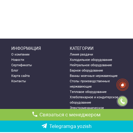
ИНФОРМАЦИЯ
КАТЕГОРИИ
О компании
Линия раздачи
Новости
Холодильное оборудование
Сертификаты
Нейтральное оборудование
Блог
Барное оборудование
Карта сайта
Ванны моечные нержавеющие
Контакты
Столы производственные
нержавеющие
Тепловое оборудование
Хлебопекарное и кондитерское
оборудование
Электромеханическое
оборудование
Связаться с менеджером
Посудомоечное оборудование
Стеллажи металлические
Telegramga yozish