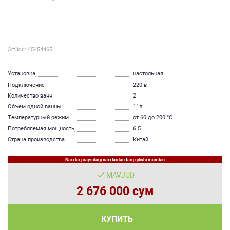
Artikul: 45454465
Установка
настольная
Подключение
220 в
Количество ванн
2
Объем одной ванны
11л
Температурный режим
от 60 до 200 °С
Потребляемая мощность
6.5
Страна производства
Китай
Narxlar praysdagi narxlardan farq qilishi mumkin
MAVJUD
2 676 000 сум
КУПИТЬ