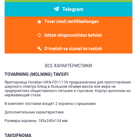
Telegram
Tovar (mol) sertifikatlangan
Ishlab chiqaruvchidan kafolat
O‘rnatish va xizmat ko‘rsatish
ВСЕ ХАРАКТЕРИСТИКИ
TOVARNING (MOLNING) TAVSIFI
Фритюрница Hurakan HKN-FD1111N предназначена для приготовления
широкого спектра блюд в большом объеме масла или жира на
предприятиях общественного питания и торговли. Корпус выполнен из
нержавеющей стали.
В комплект поставки входят 2 корзины с крышками.
Дополнительные характеристики:
Размеры корзины: 185x240x134 мм
TAVSIFNOMA