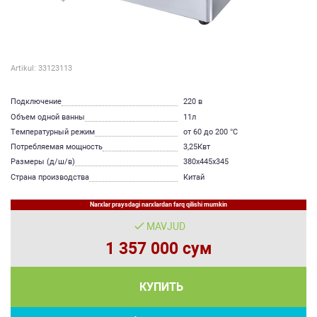
Artikul: 33123113
Подключение
220 в
Объем одной ванны
11л
Температурный режим
от 60 до 200 °С
Потребляемая мощность
3,25Квт
Размеры (д/ш/в)
380х445х345
Страна производства
Китай
Narxlar praysdagi narxlardan farq qilishi mumkin
MAVJUD
1 357 000 сум
КУПИТЬ