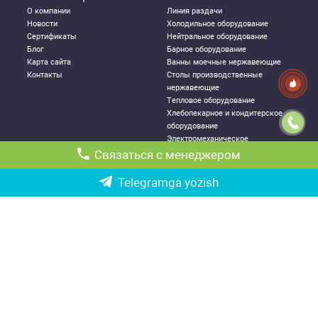
О компании
Линия раздачи
Новости
Холодильное оборудование
Сертификаты
Нейтральное оборудование
Блог
Барное оборудование
Карта сайта
Ванны моечные нержавеющие
Контакты
Столы производственные
нержавеющие
Тепловое оборудование
Хлебопекарное и кондитерское
оборудование
Электромеханическое
оборудование
Связаться с менеджером
Посудомоечное оборудование
Стеллажи металлические
Telegramga yozish
ДЛЯ КЛИЕНТА
КОНТАКТНАЯ
ИНФОРМАЦИЯ
Как правильно выбрать
Республика Узбекистан, г.
оборудование
Ташкент,
Политика конфиденциальности
Чиланзарский р-он ул. Катартал,
Гарантии
6-й квартал, 21
Возврат и обмен товаров
Ориентир: ТРЦ «Парус», оптовый
Доставка и логистика
рынок «Оптовка»
Партнерство