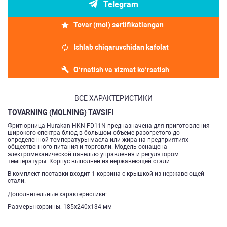
Telegram
Tovar (mol) sertifikatlangan
Ishlab chiqaruvchidan kafolat
O‘rnatish va xizmat ko‘rsatish
ВСЕ ХАРАКТЕРИСТИКИ
TOVARNING (MOLNING) TAVSIFI
Фритюрница Hurakan HKN-FD11N предназначена для приготовления
широкого спектра блюд в большом объеме разогретого до
определенной температуры масла или жира на предприятиях
общественного питания и торговли. Модель оснащена
электромеханической панелью управления и регулятором
температуры. Корпус выполнен из нержавеющей стали.
В комплект поставки входит 1 корзина с крышкой из нержавеющей
стали.
Дополнительные характеристики:
Размеры корзины: 185x240x134 мм