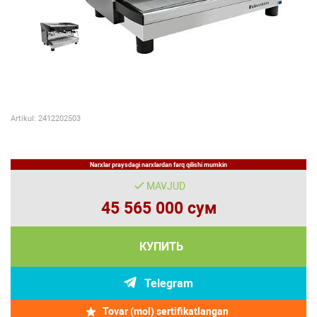
Artikul: 2412202503
Narxlar praysdagi narxlardan farq qilishi mumkin
MAVJUD
45 565 000 сум
КУПИТЬ
Telegram
Tovar (mol) sertifikatlangan