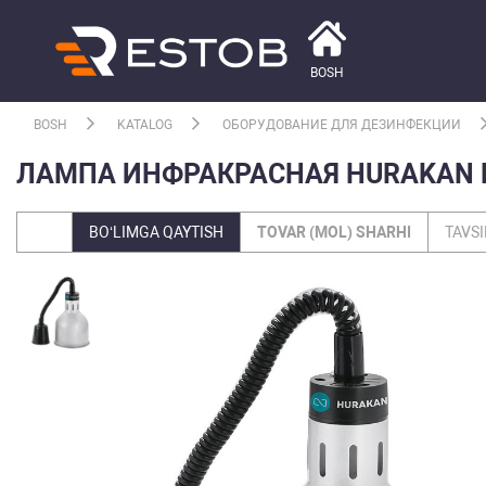
BOSH
BOSH
KATALOG
ОБОРУДОВАНИЕ ДЛЯ ДЕЗИНФЕКЦИИ
ЛАМПА ИНФРАКРАСНАЯ HURAKAN H
BO‘LIMGA QAYTISH
TOVAR (MOL) SHARHI
TAVSI