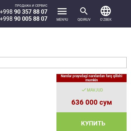
ПРОДАЖА И СЕРВИС
+998
90 357 88 07
+998
90 005 88 07
MENYU
QIDIRUV
OʻZBEK
Narxlar praysdagi narxlardan farq qilishi
mumkin
MAVJUD
636 000 сум
КУПИТЬ