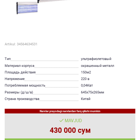
Artikul: 34564634531
Тип
ультрафиолетовый
Материал корпуса
окрашенный металл
Площадь действия
150м2
Напряжение
220 в
Потребляемая мощность
0,04Квт
Размеры (д/ш/в)
645x75x265мм
Страна производства
Китай
Narxlar praysdagi narxlardan farq qilishi mumkin
MAVJUD
430 000 сум