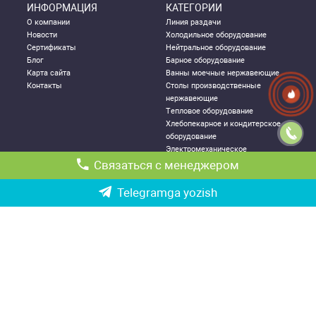
ИНФОРМАЦИЯ
КАТЕГОРИИ
О компании
Линия раздачи
Новости
Холодильное оборудование
Сертификаты
Нейтральное оборудование
Блог
Барное оборудование
Карта сайта
Ванны моечные нержавеющие
Контакты
Столы производственные
нержавеющие
Тепловое оборудование
Хлебопекарное и кондитерское
оборудование
Электромеханическое
оборудование
Связаться с менеджером
Посудомоечное оборудование
Стеллажи металлические
Telegramga yozish
ДЛЯ КЛИЕНТА
КОНТАКТНАЯ
ИНФОРМАЦИЯ
Как правильно выбрать
Республика Узбекистан, г.
оборудование
Ташкент,
Политика конфиденциальности
Чиланзарский р-он ул. Катартал,
Гарантии
6-й квартал, 21
Возврат и обмен товаров
Ориентир: ТРЦ «Парус», оптовый
Доставка и логистика