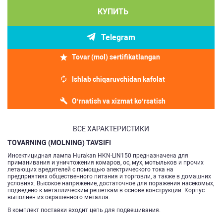
КУПИТЬ
Telegram
Tovar (mol) sertifikatlangan
Ishlab chiqaruvchidan kafolat
O‘rnatish va xizmat ko‘rsatish
ВСЕ ХАРАКТЕРИСТИКИ
TOVARNING (MOLNING) TAVSIFI
Инсектицидная лампа Hurakan HKN-LIN150 предназначена для
приманивания и уничтожения комаров, ос, мух, мотыльков и прочих
летающих вредителей с помощью электрического тока на
предприятиях общественного питания и торговли, а также в домашних
условиях. Высокое напряжение, достаточное для поражения насекомых,
подведено к металлическим решеткам в основе конструкции. Корпус
выполнен из окрашенного металла.
В комплект поставки входит цепь для подвешивания.