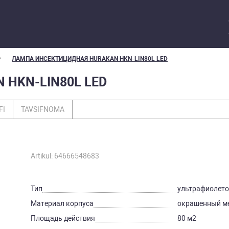
ЛАМПА ИНСЕКТИЦИДНАЯ HURAKAN HKN-LIN80L LED
HKN-LIN80L LED
FI
TAVSIFNOMA
Artikul: 64666548683
Тип
ультрафиолет
Материал корпуса
окрашенный м
Площадь действия
80 м2