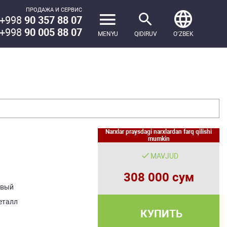
ПРОДАЖА И СЕРВИС
+998
90 357 88 07
+998
90 005 88 07
MENYU
QIDIRUV
OʻZBEK
Narxlar praysdagi narxlardan farq qilishi
mumkin
MAVJUD
308 000 сум
овый
еталл
КУПИТЬ