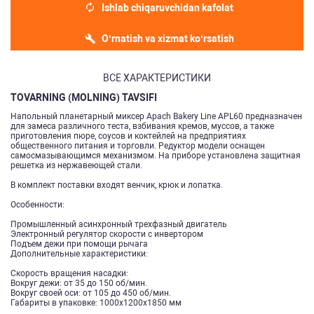
Ishlab chiqaruvchidan kafolat
O‘rnatish va xizmat ko‘rsatish
ВСЕ ХАРАКТЕРИСТИКИ
TOVARNING (MOLNING) TAVSIFI
Напольный планетарный миксер Apach Bakery Line APL60 предназначен
для замеса различного теста, взбивания кремов, муссов, а также
приготовления пюре, соусов и коктейлей на предприятиях
общественного питания и торговли. Редуктор модели оснащен
самосмазывающимся механизмом. На приборе установлена защитная
решетка из нержавеющей стали.
В комплект поставки входят венчик, крюк и лопатка.
Особенности:
Промышленный асинхронный трехфазный двигатель
Электронный регулятор скорости с инвертором
Подъем дежи при помощи рычага
Дополнительные характеристики:
Скорость вращения насадки:
Вокруг дежи: от 35 до 150 об/мин.
Вокруг своей оси: от 105 до 450 об/мин.
Габариты в упаковке: 1000х1200х1850 мм