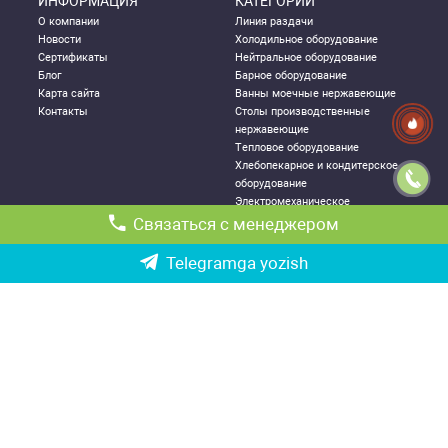
ИНФОРМАЦИЯ
КАТЕГОРИИ
О компании
Линия раздачи
Новости
Холодильное оборудование
Сертификаты
Нейтральное оборудование
Блог
Барное оборудование
Карта сайта
Ванны моечные нержавеющие
Контакты
Столы производственные
нержавеющие
Тепловое оборудование
Хлебопекарное и кондитерское
оборудование
Электромеханическое
оборудование
Связаться с менеджером
Посудомоечное оборудование
Стеллажи металлические
Telegramga yozish
ДЛЯ КЛИЕНТА
КОНТАКТНАЯ
ИНФОРМАЦИЯ
Как правильно выбрать
Республика Узбекистан, г.
оборудование
Ташкент,
Политика конфиденциальности
Чиланзарский р-он ул. Катартал,
Гарантии
6-й квартал, 21
Возврат и обмен товаров
Ориентир: ТРЦ «Парус», оптовый
Доставка и логистика
рынок «Оптовка»