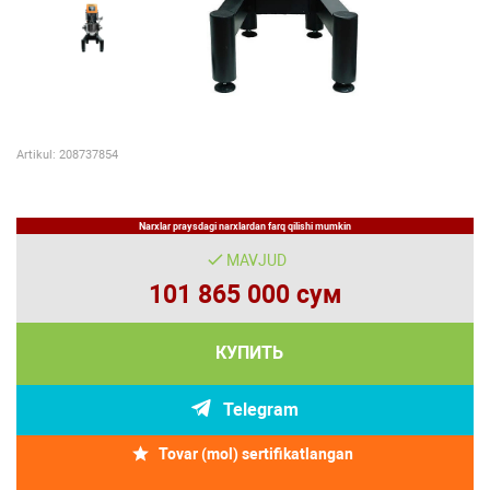
Artikul: 208737854
Narxlar praysdagi narxlardan farq qilishi mumkin
MAVJUD
101 865 000 сум
КУПИТЬ
Telegram
Tovar (mol) sertifikatlangan