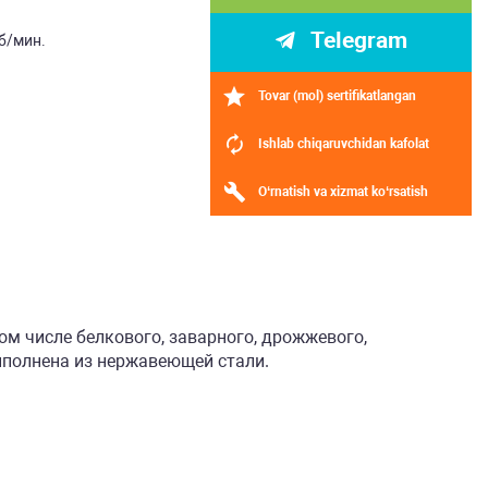
Telegram
об/мин.
Tovar (mol) sertifikatlangan
Ishlab chiqaruvchidan kafolat
O‘rnatish va xizmat ko‘rsatish
ом числе белкового, заварного, дрожжевого,
ыполнена из нержавеющей стали.