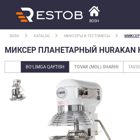
BOSH
BOSH
KATALOG
МИКСЕРЫ И ТЕСТОМЕСЫ
МИКСЕР
МИКСЕР ПЛАНЕТАРНЫЙ HURAKAN H
BO‘LIMGA QAYTISH
TOVAR (MOL) SHARHI
TAVSI