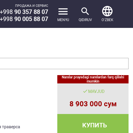
ПРОДАЖА И СЕРВИС
+998
90 357 88 07
+998
90 005 88 07
MENYU
QIDIRUV
OʻZBEK
Narxlar praysdagi narxlardan farq qilishi
mumkin
MAVJUD
8 903 000 сум
КУПИТЬ
 траверса