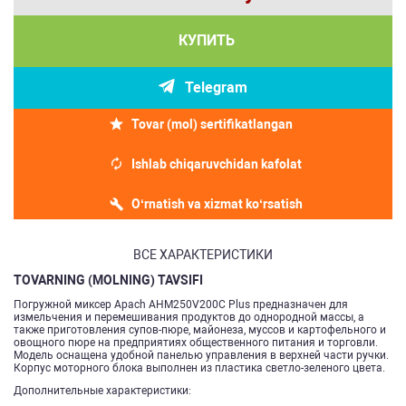
КУПИТЬ
Telegram
Tovar (mol) sertifikatlangan
Ishlab chiqaruvchidan kafolat
O‘rnatish va xizmat ko‘rsatish
ВСЕ ХАРАКТЕРИСТИКИ
TOVARNING (MOLNING) TAVSIFI
Погружной миксер Apach AHM250V200C Plus предназначен для
измельчения и перемешивания продуктов до однородной массы, а
также приготовления супов-пюре, майонеза, муссов и картофельного и
овощного пюре на предприятиях общественного питания и торговли.
Модель оснащена удобной панелью управления в верхней части ручки.
Корпус моторного блока выполнен из пластика светло-зеленого цвета.
Дополнительные характеристики: