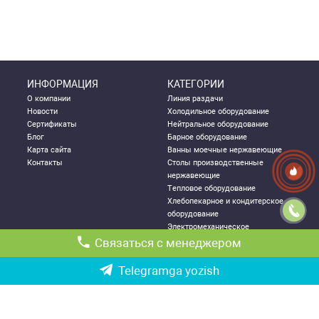
ИНФОРМАЦИЯ
КАТЕГОРИИ
О компании
Линия раздачи
Новости
Холодильное оборудование
Сертификаты
Нейтральное оборудование
Блог
Барное оборудование
Карта сайта
Ванны моечные нержавеющие
Контакты
Столы производственные
нержавеющие
Тепловое оборудование
Хлебопекарное и кондитерское
оборудование
Электромеханическое
оборудование
Связаться с менеджером
Посудомоечное оборудование
Стеллажи металлические
Telegramga yozish
ДЛЯ КЛИЕНТА
КОНТАКТНАЯ