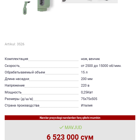
Artikul: 3526
Комплектация
нож, венчик
Скорость
от 2500 до 15000 об/мин.
Обрабатываемый объем
15 л
Длина насадки
200 мм
Напряжение
220 в
Мощность
0,25Квт
Размеры (д/ш/в)
75х75х505
Страна производства
Италия
Narxlar praysdagi narxlardan farq qilishi mumkin
MAVJUD
6 523 000 сум