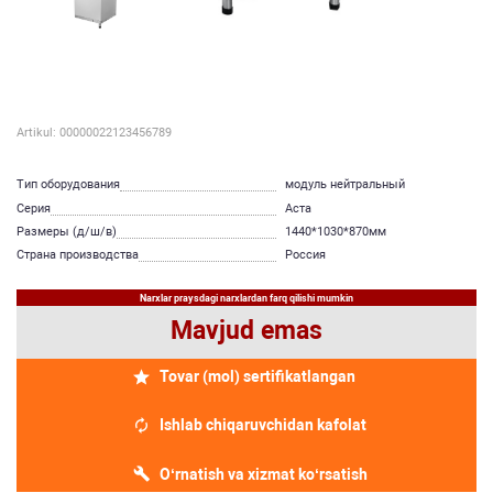
Artikul: 00000022123456789
Тип оборудования
модуль нейтральный
Серия
Аста
Размеры (д/ш/в)
1440*1030*870мм
Страна производства
Россия
Narxlar praysdagi narxlardan farq qilishi mumkin
Mavjud emas
Tovar (mol) sertifikatlangan
Ishlab chiqaruvchidan kafolat
O‘rnatish va xizmat ko‘rsatish