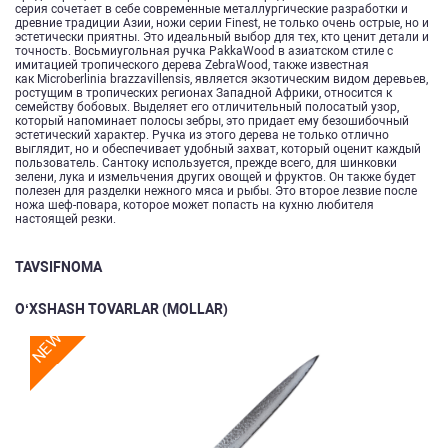
серия сочетает в себе современные металлургические разработки и
древние традиции Азии, ножи серии Finest, не только очень острые, но и
эстетически приятны. Это идеальный выбор для тех, кто ценит детали и
точность. Восьмиугольная ручка PakkaWood в азиатском стиле с
имитацией тропического дерева ZebraWood, также известная
как Microberlinia brazzavillensis, является экзотическим видом деревьев,
ростущим в тропических регионах Западной Африки, относится к
семейству бобовых. Выделяет его отличительный полосатый узор,
который напоминает полосы зебры, это придает ему безошибочный
эстетический характер. Ручка из этого дерева не только отлично
выглядит, но и обеспечивает удобный захват, который оценит каждый
пользователь. Сантоку используется, прежде всего, для шинковки
зелени, лука и измельчения других овощей и фруктов. Он также будет
полезен для разделки нежного мяса и рыбы. Это второе лезвие после
ножа шеф-повара, которое может попасть на кухню любителя
настоящей резки.
TAVSIFNOMA
O‘XSHASH TOVARLAR (MOLLAR)
NEW