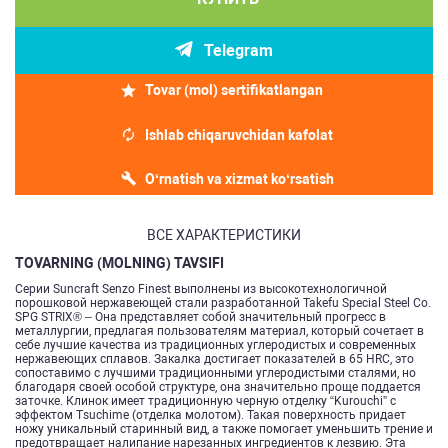
Telegram
Tovar (mol) sertifikatlangan
Ishlab chiqaruvchidan kafolat
O‘rnatish va xizmat ko‘rsatish
ВСЕ ХАРАКТЕРИСТИКИ
TOVARNING (MOLNING) TAVSIFI
Серии Suncraft Senzo Finest выполнены из высокотехнологичной
порошковой нержавеющей стали разработанной Takefu Special Steel Co.
SPG STRIX® – Она представляет собой значительный прогресс в
металлургии, предлагая пользователям материал, который сочетает в
себе лучшие качества из традиционных углеродистых и современных
нержавеющих сплавов. Закалка достигает показателей в 65 HRC, это
сопоставимо с лучшими традиционными углеродистыми сталями, но
благодаря своей особой структуре, она значительно проще поддается
заточке. Клинок имеет традиционную черную отделку “Kurouchi” с
эффектом Tsuchime (отделка молотом). Такая поверхность придает
ножу уникальный старинный вид, а также помогает уменьшить трение и
предотвращает налипание нарезанных ингредиентов к лезвию. Эта