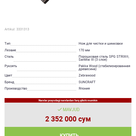
Artikul: 3331313
Тип
Нож для чистки и шинковки
Лезвие
170 мм
Сталь
Порошковая сталь SPG STRIX®,
SanMai III (3 слоя)
Рукоять
Pakka Wood (стабилизированная
древесина)
Цвет
Zebrawood
Бренд
SUNCRAFT
Производство
Япония
Narxlar praysdagi narxlardan farq qilishi mumkin
MAVJUD
2 352 000 сум
КУПИТЬ