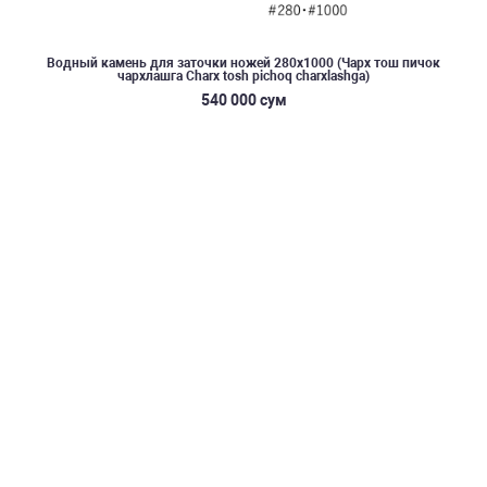
Водный камень для заточки ножей 280x1000 (Чарх тош пичок
чархлашга Charx tosh pichoq charxlashga)
540 000 сум