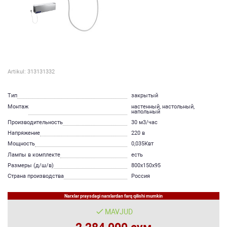
Artikul: 313131332
Тип
закрытый
Монтаж
настенный, настольный,
напольный
Производительность
30 м​3/час
Напряжение
220 в
Мощность
0,035Квт
Лампы в комплекте
есть
Размеры (д/ш/в)
800х150х95
Страна производства
Россия
Narxlar praysdagi narxlardan farq qilishi mumkin
MAVJUD