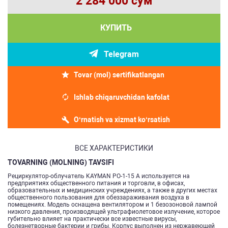
2 284 000 сум
КУПИТЬ
Telegram
Tovar (mol) sertifikatlangan
Ishlab chiqaruvchidan kafolat
O‘rnatish va xizmat ko‘rsatish
ВСЕ ХАРАКТЕРИСТИКИ
TOVARNING (MOLNING) TAVSIFI
Рециркулятор-облучатель KAYMAN РО-1-15 А используется на
предприятиях общественного питания и торговли, в офисах,
образовательных и медицинских учреждениях, а также в других местах
общественного пользования для обеззараживания воздуха в
помещениях. Модель оснащена вентилятором и 1 безозоновой лампой
низкого давления, производящей ультрафиолетовое излучение, которое
губительно влияет на практически все известные вирусы,
болезнетворные бактерии и грибы. Корпус выполнен из нержавеющей