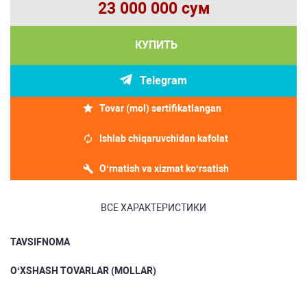
23 000 000 сум
КУПИТЬ
Telegram
Tovar (mol) sertifikatlangan
Ishlab chiqaruvchidan kafolat
O‘rnatish va xizmat ko‘rsatish
ВСЕ ХАРАКТЕРИСТИКИ
TAVSIFNOMA
O‘XSHASH TOVARLAR (MOLLAR)