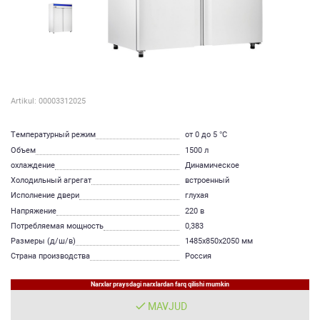
Artikul: 00003312025
Температурный режим
от 0 до 5 °C
Объем
1500 л
охлаждение
Динамическое
Холодильный агрегат
встроенный
Исполнение двери
глухая
Напряжение
220 в
Потребляемая мощность
0,383
Размеры (д/ш/в)
1485х850х2050 мм
Страна производства
Россия
Narxlar praysdagi narxlardan farq qilishi mumkin
MAVJUD