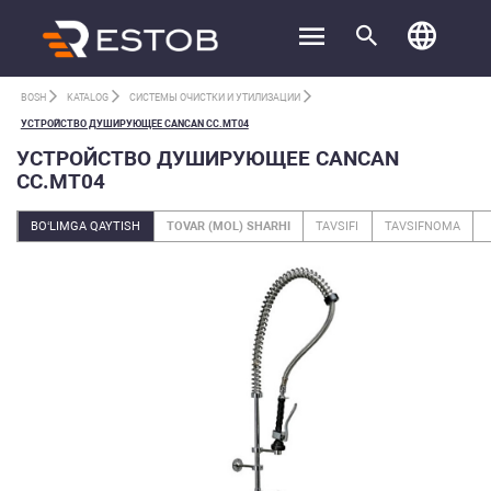
BOSH
KATALOG
СИСТЕМЫ ОЧИСТКИ И УТИЛИЗАЦИИ
УСТРОЙСТВО ДУШИРУЮЩЕЕ CANCAN CC.MT04
УСТРОЙСТВО ДУШИРУЮЩЕЕ CANCAN
CC.MT04
BO‘LIMGA QAYTISH
TOVAR (MOL) SHARHI
TAVSIFI
TAVSIFNOMA