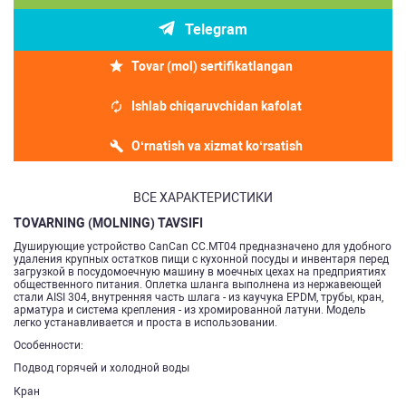
Telegram
Tovar (mol) sertifikatlangan
Ishlab chiqaruvchidan kafolat
O‘rnatish va xizmat ko‘rsatish
ВСЕ ХАРАКТЕРИСТИКИ
TOVARNING (MOLNING) TAVSIFI
Душирующие устройство CanCan CC.MT04 предназначено для удобного
удаления крупных остатков пищи с кухонной посуды и инвентаря перед
загрузкой в посудомоечную машину в моечных цехах на предприятиях
общественного питания. Оплетка шланга выполнена из нержавеющей
стали AISI 304, внутренняя часть шлага - из каучука EPDM, трубы, кран,
арматура и система крепления - из хромированной латуни. Модель
легко устанавливается и проста в использовании.
Особенности:
Подвод горячей и холодной воды
Кран