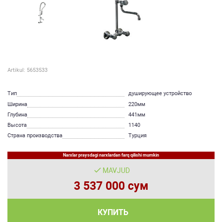
Artikul: 5653533
Тип
душирующее устройство
Ширина
220мм
Глубина
441мм
Высота
1140
Страна производства
Турция
Narxlar praysdagi narxlardan farq qilishi mumkin
MAVJUD
3 537 000 сум
КУПИТЬ