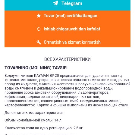
Telegram
Tovar (mol) sertifikatlangan
Ishlab chiqaruvchidan kafolat
O‘rnatish va xizmat ko‘rsatish
ВСЕ ХАРАКТЕРИСТИКИ
TOVARNING (MOLNING) TAVSIFI
Водоумягчитель KAYMAN ВУ-20 предназначен для удаления частиц
тяжелых металлов, устранения нежелательных химикатов и осадочных
пород из жидкости, снижения жесткости и получение неионизированной
воды, смягчение и декальционирование водопроводной воды,
продление срока действия оборудования: льдогенераторов,
кофемашин, водонагревателей, пищеварочных котлов,
пароконвектоматов, конвекционных печей, посудомоечных машин,
картофелечисток. Корпус и крышка выполнены из нержавеющей стали.
Дополнительные характеристики:
Объём ионобменной смолы: 14 л
Количество соли на одну регенерацию: 2,5 кг