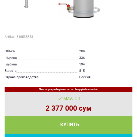
Artikul: 316535353
Объем
20л
Ширина
336
Глубина
194
Высота
815
Страна производства
Россия
Narxlar praysdagi narxlardan farq qilishi mumkin
MAVJUD
2 377 000 сум
КУПИТЬ