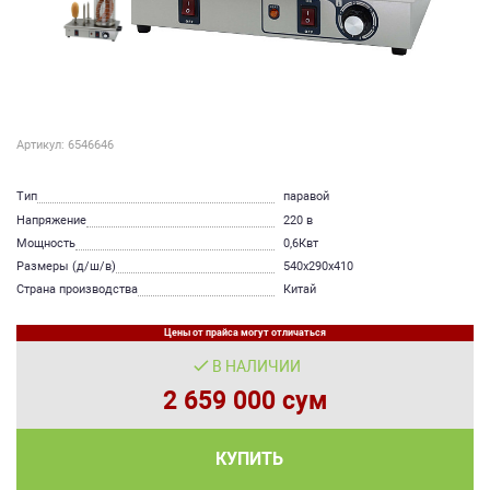
Артикул: 6546646
Тип
паравой
Напряжение
220 в
Мощность
0,6Квт
Размеры (д/ш/в)
540х290х410
Страна производства
Китай
Цены от прайса могут отличаться
В НАЛИЧИИ
2 659 000 сум
КУПИТЬ