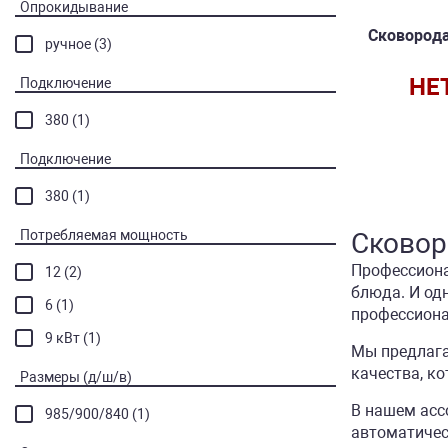
Опрокидывание
Сковорода
ручное (3)
НЕ
Подключение
380 (1)
Подключение
380 (1)
Потребляемая мощность
Сковор
Профессиона
12 (2)
блюда. И од
6 (1)
профессиона
9 кВт (1)
Мы предлага
качества, к
Размеры (д/ш/в)
В нашем асс
985/900/840 (1)
автоматичес