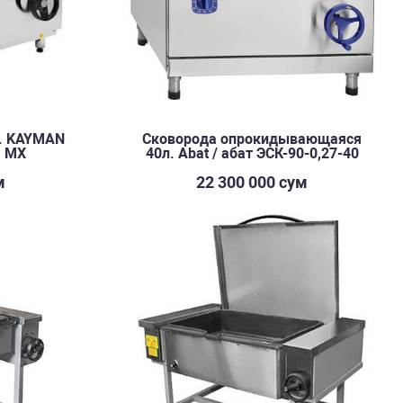
. KAYMAN
Сковорода опрокидывающаяся
1 МХ
40л. Abat / абат ЭСК-90-0,27-40
м
22 300 000 сум