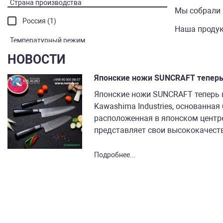
Страна производства
Мы собрали 
Россия (1)
Наша продук
Температурный режим
НОВОСТИ
от 20 до 270 °С (1)
от 45 до 270 °С (1)
Японские ножи SUNCRAFT теперь
Японские ножи SUNCRAFT теперь
Kawashima Industries, основанная 
расположенная в японском центр
представляет свои высококачеств
Подробнее...