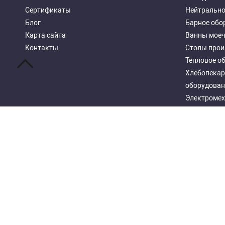
Сертификаты
Нейтрально
Блог
Барное обо
Карта сайта
Ванны мое
Контакты
Столы прои
Тепловое о
Хлебопекар
оборудован
Электромех
Посудомоеч
Стеллажи м
Copyright 2026 © OOO "Restob"