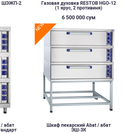
х ШЭЖП-2
Газовая духовка RESTOB HGO-12
(1 ярус, 2 противиня)
м
6 500 000 сум
NEW
/ абат
Шкаф пекарский Abat / абат
тандарт
ЭШ-3К