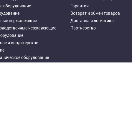
е оборудование
Гарантии
рудование
Возврат и обмен товаров
чные нержавеющие
Доставка и логистика
зводственные нержавеющие
Партнерство
борудование
ное и кондитерское
ие
аническое оборудование
ное оборудование
еталлические
Developed by "Tera Group"