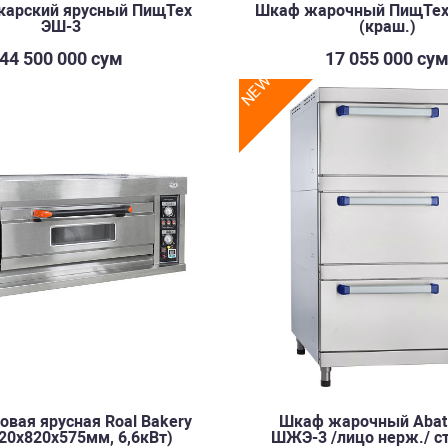
карский ярусный ПищТех
Шкаф жарочный ПищТе
ЭШ-3
(краш.)
44 500 000 сум
17 055 000 су
NEW
овая ярусная Roal Bakery
Шкаф жарочный Abat 
20х820х575мм, 6,6кВт)
ШЖЭ-3 /лицо нерж./ с