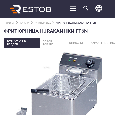
ГЛАВНАЯ
КАТАЛОГ
ФРИТЮРНИЦЫ
ФРИТЮРНИЦА HURAKAN HKN-FT6N
ФРИТЮРНИЦА HURAKAN HKN-FT6N
ВЕРНУТЬСЯ В
ОБЗОР
ОПИСАНИЕ
ХАРАКТЕРИСТИК
РАЗДЕЛ
ТОВАРА