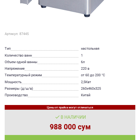
Артикул: 87445
Тип
настольная
Количество ванн
1
Объем одной ванны
6л
Напряжение
220 в
Температурный режим
от 60 до 200 °С
Мощность
2,5Квт
Размеры (д/ш/в)
260х460х325
Производство
Китай
Цены от прайса могут отличаться
В НАЛИЧИИ
988 000 сум