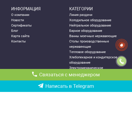
ИНФОРМАЦИЯ
КАТЕГОРИИ
О компании
Линия раздачи
Новости
Холодильное оборудование
Сертификаты
Нейтральное оборудование
Блог
Барное оборудование
Карта сайта
Ванны моечные нержавеющие
Контакты
Столы производственные
нержавеющие
Тепловое оборудование
Хлебопекарное и кондитерское
оборудование
Электромеханическое
оборудование
Связаться с менеджером
Посудомоечное оборудование
Стеллажи металлические
Написать в Telegram
ДЛЯ КЛИЕНТА
КОНТАКТНАЯ
ИНФОРМАЦИЯ
Как правильно выбрать
Республика Узбекистан, г.
оборудование
Ташкент,
Политика конфиденциальности
Чиланзарский р-он ул. Катартал,
Гарантии
6-й квартал, 21
Возврат и обмен товаров