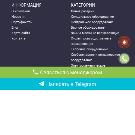
ИНФОРМАЦИЯ
КАТЕГОРИИ
О компании
Линия раздачи
Новости
Холодильное оборудование
Сертификаты
Нейтральное оборудование
Блог
Барное оборудование
Карта сайта
Ванны моечные нержавеющие
Контакты
Столы производственные
нержавеющие
Тепловое оборудование
Хлебопекарное и кондитерское
оборудование
Электромеханическое
оборудование
Связаться с менеджером
Посудомоечное оборудование
Стеллажи металлические
Написать в Telegram
ДЛЯ КЛИЕНТА
КОНТАКТНАЯ
ИНФОРМАЦИЯ
Как правильно выбрать
Республика Узбекистан, г.
оборудование
Ташкент,
Политика конфиденциальности
Чиланзарский р-он ул. Катартал,
Гарантии
6-й квартал, 21
Возврат и обмен товаров
Ориентир: ТРЦ «Парус», оптовый
Доставка и логистика