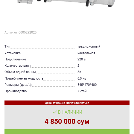
Артикул: 0005292025
Тип
традиционный
Установка
настольная
Подключение
220 в
Количество ванн
2
Объем одной ванны
8л
Потребляемая мощность
6,5 квт
Размеры (д/ш/в)
545*470*400
Производство
Китай
Цены от прайса могут отличаться
В НАЛИЧИИ
4 850 000 сум