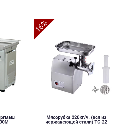
16%
оргмаш
Мясорубка 220кг/ч. (вся из
600М
нержавеющей стали) TC-22