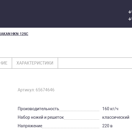
+
+
AKAN HKN-12SC
НИЕ
ХАРАКТЕРИСТИКИ
Артикул: 65674646
Производительность
160 кг/ч
Набор ножей и решеток
классический
Напряжение
220 в