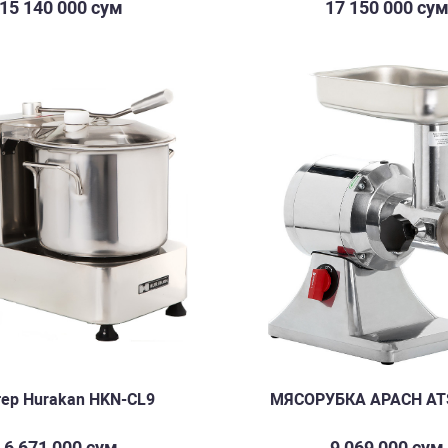
15 140 000 сум
17 150 000 су
тер Hurakan HKN-CL9
МЯСОРУБКА APACH AT
6 671 000 сум
9 069 000 сум