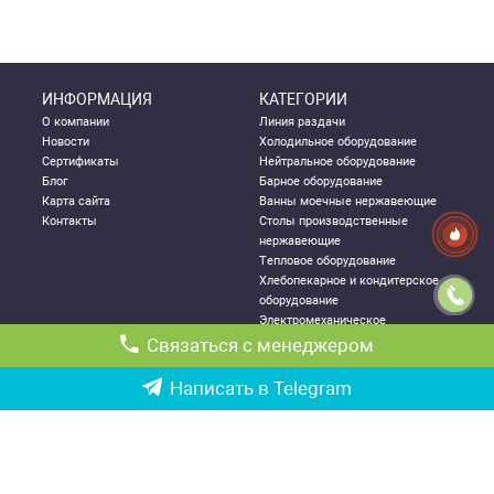
ИНФОРМАЦИЯ
КАТЕГОРИИ
О компании
Линия раздачи
Новости
Холодильное оборудование
Сертификаты
Нейтральное оборудование
Блог
Барное оборудование
Карта сайта
Ванны моечные нержавеющие
Контакты
Столы производственные
нержавеющие
Тепловое оборудование
Хлебопекарное и кондитерское
оборудование
Электромеханическое
оборудование
Связаться с менеджером
Посудомоечное оборудование
Стеллажи металлические
Написать в Telegram
ДЛЯ КЛИЕНТА
КОНТАКТНАЯ
ИНФОРМАЦИЯ
Как правильно выбрать
Республика Узбекистан, г.