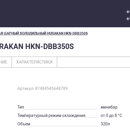
+
+
Ф БАРНЫЙ ХОЛОДИЛЬНЫЙ HURAKAN HKN-DBB350S
AKAN HKN-DBB350S
НИЕ
ХАРАКТЕРИСТИКИ
Артикул: 87484545648789
Тип
минибар
Температурный режим охлаждения
от 0 до 8 °C
Объем
320л