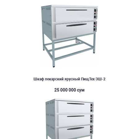
Шкаф пекарский ярусный ПищТех ЭШ-2
25 000 000 сум