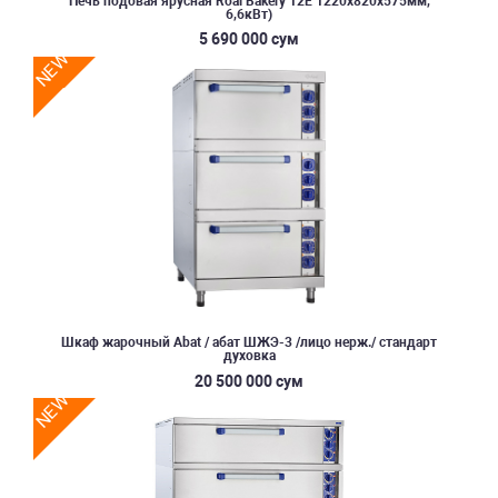
Печь подовая ярусная Roal Bakery 12E 1220х820х575мм,
6,6кВт)
5 690 000 сум
NEW
Шкаф жарочный Abat / абат ШЖЭ-3 /лицо нерж./ стандарт
духовка
20 500 000 сум
NEW