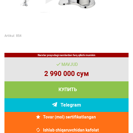
Artikul: 854
Narxlar praysdagi narxlardan farq qilishi mumkin
MAVJUD
2 990 000 сум
КУПИТЬ
Telegram
Tovar (mol) sertifikatlangan
Ishlab chiqaruvchidan kafolat