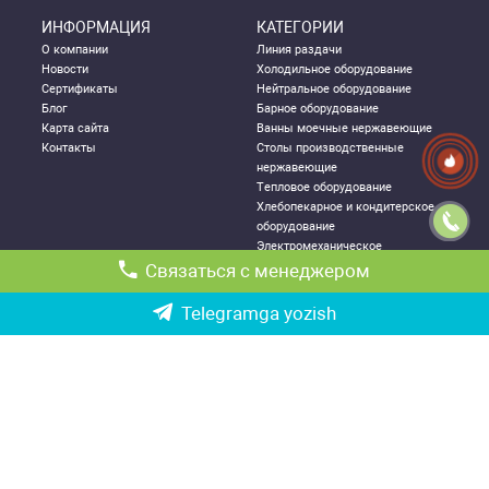
ИНФОРМАЦИЯ
КАТЕГОРИИ
О компании
Линия раздачи
Новости
Холодильное оборудование
Сертификаты
Нейтральное оборудование
Блог
Барное оборудование
Карта сайта
Ванны моечные нержавеющие
Контакты
Столы производственные
нержавеющие
Тепловое оборудование
Хлебопекарное и кондитерское
оборудование
Электромеханическое
оборудование
Связаться с менеджером
Посудомоечное оборудование
Стеллажи металлические
Telegramga yozish
ДЛЯ КЛИЕНТА
КОНТАКТНАЯ
ИНФОРМАЦИЯ
Как правильно выбрать
Республика Узбекистан, г.
оборудование
Ташкент,
Политика конфиденциальности
Чиланзарский р-он ул. Катартал,
Гарантии
6-й квартал, 21
Возврат и обмен товаров