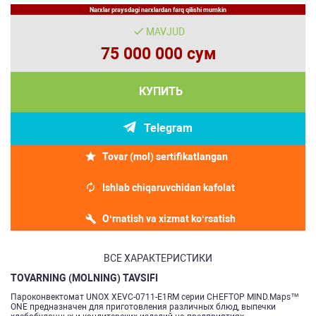
Narxlar praysdagi narxlardan farq qilishi mumkin
MAVJUD
75 000 000 сум
КУПИТЬ
Telegram
Tovar (mol) sertifikatlangan
Ishlab chiqaruvchidan kafolat
O‘rnatish va xizmat ko‘rsatish
ВСЕ ХАРАКТЕРИСТИКИ
TOVARNING (MOLNING) TAVSIFI
Пароконвектомат UNOX XEVC-0711-E1RM серии CHEFTOP MIND.Maps™
ONE предназначен для приготовления различных блюд, выпечки