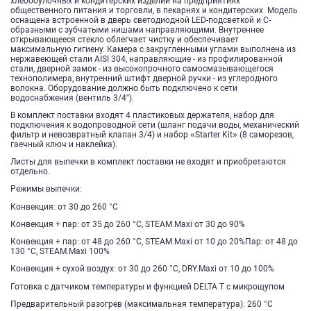
хлебобулочных и кондитерских изделий на предприятиях
общественного питания и торговли, в пекарнях и кондитерских. Модель
оснащена встроенной в дверь светодиодной LED-подсветкой и C-
образными с зубчатыми нишами направляющими. Внутреннее
открывающееся стекло облегчает чистку и обеспечивает
максимальную гигиену. Камера с закругленными углами выполнена из
нержавеющей стали AISI 304, направляющие - из профилированной
стали, дверной замок - из высокопрочного самосмазывающегося
технополимера, внутренний штифт дверной ручки - из углеродного
волокна. Оборудование должно быть подключено к сети
водоснабжения (вентиль 3/4″).
В комплект поставки входят 4 пластиковых держателя, набор для
подключения к водопроводной сети (шланг подачи воды, механический
фильтр и невозвратный клапан 3/4) и набор «Starter Kit» (8 саморезов,
гаечный ключ и наклейка).
Листы для выпечки в комплект поставки не входят и приобретаются
отдельно.
Режимы выпечки:
Конвекция: от 30 до 260 °C
Конвекция + пар: от 35 до 260 °C, STEAM.Maxi от 30 до 90%
Конвекция + пар: от 48 до 260 °C, STEAM.Maxi от 10 до 20%Пар: от 48 до
130 °C, STEAM.Maxi 100%
Конвекция + сухой воздух: от 30 до 260 °C, DRY.Maxi от 10 до 100%
Готовка с датчиком температуры и функцией DELTA T с микрощупом
Предварительный разогрев (максимальная температура): 260 °С