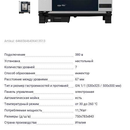
Artikul: 64665646436413513
Подключение
380 в
Установка
настольный
Количество уровней
7
Способ образования
инжектор
Расстояние между уровнями
67 мм
Тип и размер гастроемкостей и противней
GN 1/1 (530x325 / 500x300 мм)
Панель управления
электронная
Автоматическая мойка
есть
Температурный режим
от 30 до 260 °С
Потребляемая мощность
11,7Квт
Размеры (д/ш/в)
750х783х843
Страна производства
Италия