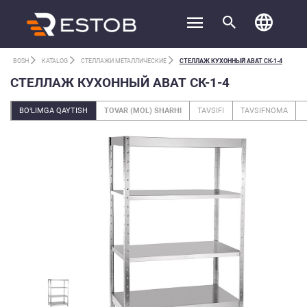
BOSH
KATALOG
СТЕЛЛАЖИ МЕТАЛЛИЧЕСКИЕ
СТЕЛЛАЖ КУХОННЫЙ ABAT СК-1-4
СТЕЛЛАЖ КУХОННЫЙ ABAT СК-1-4
BO‘LIMGA QAYTISH
TOVAR (MOL) SHARHI
TAVSIFI
TAVSIFNOMA