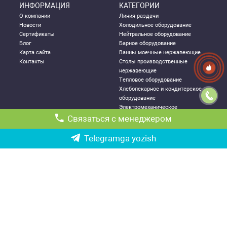
ИНФОРМАЦИЯ
КАТЕГОРИИ
О компании
Линия раздачи
Новости
Холодильное оборудование
Сертификаты
Нейтральное оборудование
Блог
Барное оборудование
Карта сайта
Ванны моечные нержавеющие
Контакты
Столы производственные
нержавеющие
Тепловое оборудование
Хлебопекарное и кондитерское
оборудование
Электромеханическое
оборудование
Связаться с менеджером
Посудомоечное оборудование
Стеллажи металлические
Telegramga yozish
ДЛЯ КЛИЕНТА
КОНТАКТНАЯ
ИНФОРМАЦИЯ
Как правильно выбрать
Республика Узбекистан, г.
оборудование
Ташкент,
Политика конфиденциальности
Чиланзарский р-он ул. Катартал,
Гарантии
6-й квартал, 21
Возврат и обмен товаров
Ориентир: ТРЦ «Парус», оптовый
Доставка и логистика