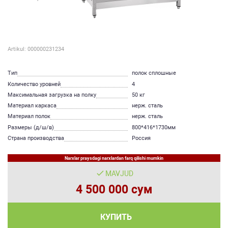
Artikul: 000000231234
Тип
полок сплошные
Количество уровней
4
Максимальная загрузка на полку
50 кг
Материал каркаса
нерж. сталь
Материал полок
нерж. сталь
Размеры (д/ш/в)
800*416*1730мм
Страна производства
Россия
Narxlar praysdagi narxlardan farq qilishi mumkin
MAVJUD
4 500 000 сум
КУПИТЬ