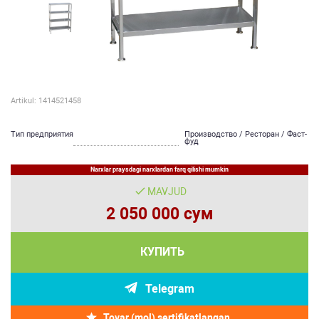
Artikul: 1414521458
Тип предприятия
Производство / Ресторан / Фаст-
фуд
Narxlar praysdagi narxlardan farq qilishi mumkin
MAVJUD
2 050 000 сум
КУПИТЬ
Telegram
Tovar (mol) sertifikatlangan