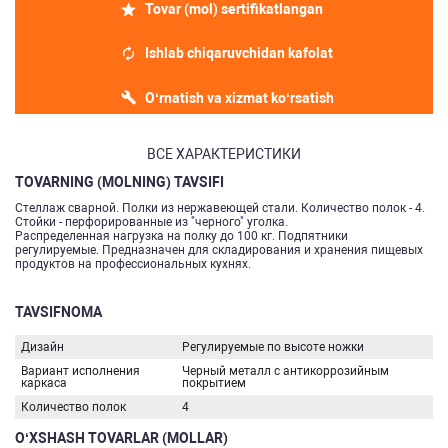
Tovar (mol) sertifikatlangan
Ishlab chiqaruvchidan kafolat
O‘rnatish va xizmat ko‘rsatish
ВСЕ ХАРАКТЕРИСТИКИ
TOVARNING (MOLNING) TAVSIFI
Стеллаж сварной. Полки из нержавеющей стали. Количество полок - 4.
Стойки - перфорированные из "черного" уголка.
Распределенная нагрузка на полку до 100 кг. Подпятники
регулируемые. Предназначен для складирования и хранения пищевых
продуктов на профессиональных кухнях.
TAVSIFNOMA
Дизайн
Регулируемые по высоте ножки
Вариант исполнения
Черный металл с антикоррозийным
каркаса
покрытием
Количество полок
4
O‘XSHASH TOVARLAR (MOLLAR)