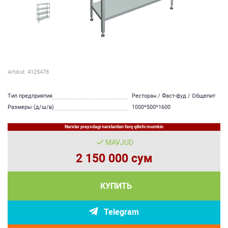
Artikul: 4125478
Тип предприятия
Ресторан / Фаст-фуд / Общепит
Размеры (д/ш/в)
1000*500*1600
Narxlar praysdagi narxlardan farq qilishi mumkin
MAVJUD
2 150 000 сум
КУПИТЬ
Telegram