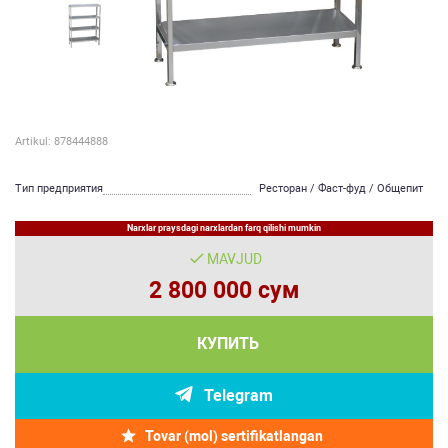
Artikul: 878444888
Тип предприятия
Ресторан / Фаст-фуд / Общепит
Narxlar praysdagi narxlardan farq qilishi mumkin
MAVJUD
2 800 000 сум
КУПИТЬ
Telegram
Tovar (mol) sertifikatlangan