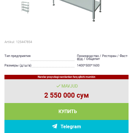
Artikul: 125447854
Тип предприятия
Производство / Ресторан / Фаст-
фуд / Общепит
Размеры (д/ш/в)
1400*500*1600
Narxlar praysdagi narxlardan farq qilishi mumkin
MAVJUD
2 550 000 сум
КУПИТЬ
Telegram