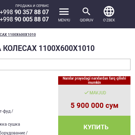
ПРОДАЖА И СЕРВИС
+998
90 357 88 07
+998
90 005 88 07
MENYU
QIDIRUV
OʻZBEK
САХ 1100Х600Х1010
КОЛЕСАХ 1100Х600Х1010
Narxlar praysdagi narxlardan farq qilishi
mumkin
MAVJUD
5 900 000 сум
т-фуд /
ежка сушка
КУПИТЬ
борудование /