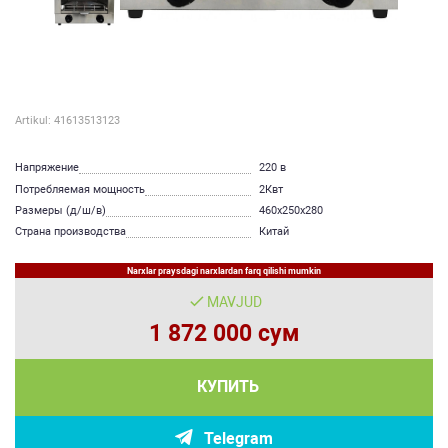
Artikul: 41613513123
Напряжение
220 в
Потребляемая мощность
2Квт
Размеры (д/ш/в)
460х250х280
Страна производства
Китай
Narxlar praysdagi narxlardan farq qilishi mumkin
MAVJUD
1 872 000 сум
КУПИТЬ
Telegram