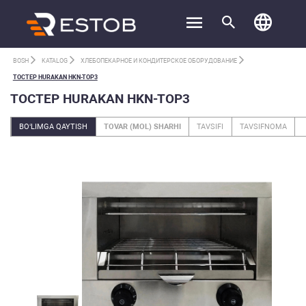
BOSH
KATALOG
ХЛЕБОПЕКАРНОЕ И КОНДИТЕРСКОЕ ОБОРУДОВАНИЕ
ТОСТЕР HURAKAN HKN-TOP3
ТОСТЕР HURAKAN HKN-TOP3
BO‘LIMGA QAYTISH
TOVAR (MOL) SHARHI
TAVSIFI
TAVSIFNOMA