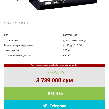
Artikul: 2321345445
Тип
настольная
Назначение
для готовых блюд
Температурный режим
от 30 до 110 °C
Напряжение
220 в
Страна производства
Китай
Narxlar praysdagi narxlardan farq qilishi mumkin
MAVJUD
3 789 000 сум
КУПИТЬ
Telegram