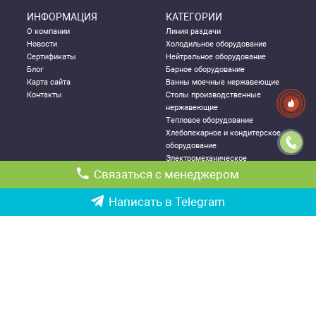
ИНФОРМАЦИЯ
КАТЕГОРИИ
О компании
Линия раздачи
Новости
Холодильное оборудование
Сертификаты
Нейтральное оборудование
Блог
Барное оборудование
Карта сайта
Ванны моечные нержавеющие
Контакты
Столы производственные
нержавеющие
Тепловое оборудование
Хлебопекарное и кондитерское
оборудование
Электромеханическое
оборудование
Связаться с менеджером
Посудомоечное оборудование
Стеллажи металлические
Написать в Telegram
ДЛЯ КЛИЕНТА
КОНТАКТНАЯ
ИНФОРМАЦИЯ
Как правильно выбрать
Республика Узбекистан, г.
оборудование
Ташкент,
Политика конфиденциальности
Чиланзарский р-он ул. Катартал,
Гарантии
6-й квартал, 21
Возврат и обмен товаров