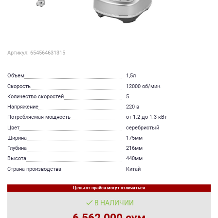
Артикул: 654564631315
Объем
1,5л
Скорость
12000 об/мин.
Количество скоростей
5
Напряжение
220 в
Потребляемая мощность
от 1.2 до 1.3 кВт
Цвет
серебристый
Ширина
175мм
Глубина
216мм
Высота
440мм
Страна производства
Китай
Цены от прайса могут отличаться
В НАЛИЧИИ