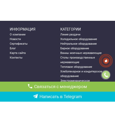
ИНФОРМАЦИЯ
КАТЕГОРИИ
О компании
Линия раздачи
Новости
Холодильное оборудование
Сертификаты
Нейтральное оборудование
Блог
Барное оборудование
Карта сайта
Ванны моечные нержавеющие
Контакты
Столы производственные
нержавеющие
Тепловое оборудование
Хлебопекарное и кондитерское
оборудование
Электромеханическое
оборудование
Связаться с менеджером
Посудомоечное оборудование
Стеллажи металлические
Написать в Telegram
ДЛЯ КЛИЕНТА
КОНТАКТНАЯ