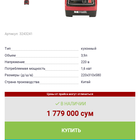
Артикул: 3243241
Тип
кухонный
Объем
3,9л
Напряжение
220 в
Потребляемая мощность
1,6 квт
Размеры (д/ш/в)
220х310х580
Страна производства
Китай
Цены от прайса могут отличаться
В НАЛИЧИИ
1 779 000 сум
КУПИТЬ