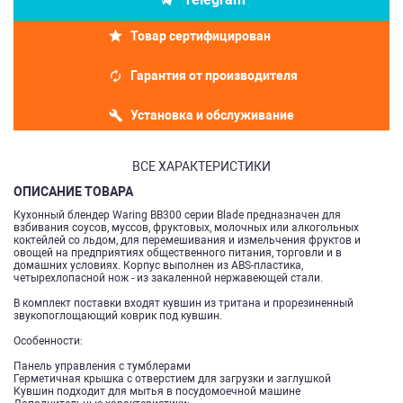
Товар сертифицирован
Гарантия от производителя
Установка и обслуживание
ВСЕ ХАРАКТЕРИСТИКИ
ОПИСАНИЕ ТОВАРА
Кухонный блендер Waring BB300 серии Blade предназначен для
взбивания соусов, муссов, фруктовых, молочных или алкогольных
коктейлей со льдом, для перемешивания и измельчения фруктов и
овощей на предприятиях общественного питания, торговли и в
домашних условиях. Корпус выполнен из ABS-пластика,
четырехлопасной нож - из закаленной нержавеющей стали.
В комплект поставки входят кувшин из тритана и прорезиненный
звукопоглощающий коврик под кувшин.
Особенности:
Панель управления с тумблерами
Герметичная крышка с отверстием для загрузки и заглушкой
Кувшин подходит для мытья в посудомоечной машине