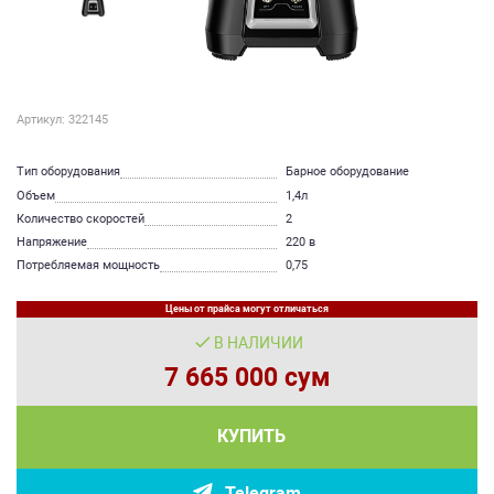
Артикул: 322145
Тип оборудования
Барное оборудование
Объем
1,4л
Количество скоростей
2
Напряжение
220 в
Потребляемая мощность
0,75
Цены от прайса могут отличаться
В НАЛИЧИИ
7 665 000 сум
КУПИТЬ
Telegram