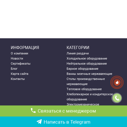
ИНФОРМАЦИЯ
КАТЕГОРИИ
О компании
Линия раздачи
Новости
Холодильное оборудование
Сертификаты
Нейтральное оборудование
Блог
Барное оборудование
Карта сайта
Ванны моечные нержавеющие
Контакты
Столы производственные
нержавеющие
Тепловое оборудование
Хлебопекарное и кондитерское
оборудование
Электромеханическое
оборудование
Связаться с менеджером
Посудомоечное оборудование
Стеллажи металлические
Написать в Telegram