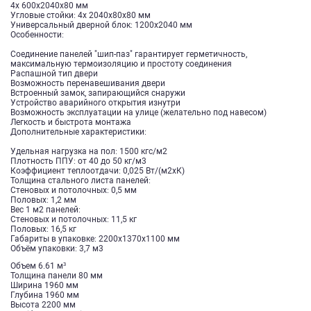
4х 600х2040х80 мм
Угловые стойки: 4х 2040х80х80 мм
Универсальный дверной блок: 1200х2040 мм
Особенности:
Соединение панелей "шип-паз" гарантирует герметичность,
максимальную термоизоляцию и простоту соединения
Распашной тип двери
Возможность перенавешивания двери
Встроенный замок, запирающийся снаружи
Устройство аварийного открытия изнутри
Возможность эксплуатации на улице (желательно под навесом)
Легкость и быстрота монтажа
Дополнительные характеристики:
Удельная нагрузка на пол: 1500 кгс/м2
Плотность ППУ: от 40 до 50 кг/м3
Коэффициент теплоотдачи: 0,025 Вт/(м2хК)
Толщина стального листа панелей:
Стеновых и потолочных: 0,5 мм
Половых: 1,2 мм
Вес 1 м2 панелей:
Стеновых и потолочных: 11,5 кг
Половых: 16,5 кг
Габариты в упаковке: 2200x1370x1100 мм
Объём упаковки: 3,7 м3
Объем 6.61 м³
Толщина панели 80 мм
Ширина 1960 мм
Глубина 1960 мм
Высота 2200 мм