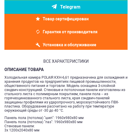
Telegram
Товар сертифицирован
Гарантия от производителя
Установка и обслуживание
ВСЕ ХАРАКТЕРИСТИКИ
ОПИСАНИЕ ТОВАРА
Холодильная камера POLAIR КХН-6,61 предназначена для охлаждения и
хранения продуктов на предприятиях пищевой промышленности,
общественного питания и торговли. Модель оснащена 3-слойной
сэндвич-конструкцией. Стеновые и потолочные панели изготовлены из
стального листа с полимерным покрытием, панели пола – из
горячеоцинкованного стального листа, края сэндвич-панелей
защищены профилями из ударопрочного, морозоустойчивого ПВХ-
пластика. Оборудование рассчитано на работу при температуре
окружающей среды от -30 до 40 °С.
Панель пола (потолка) "шип": 1960х980х80 мм
Панель пола (потолка) "паз": 1960х980х80 мм
Стеновые панели:
3х 1200х2040х80 мм