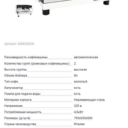
Артикул: 6466545341
Разновидность кофемашины
автоматическая
Количество групп (рожковые кофемашины)
2
Высота группы
высокая
Объем бойлера
8л
Тип кофе
молотый
Капучинатор
есть
Помпа для подачи воды
есть
Материал корпуса
Нержавеющая сталь
Напряжение
220 в
Потребляемая мощность
4,5кВт
Размеры (д/ш/в)
795х535х500
Страна производства
Италия