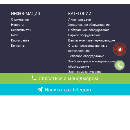
ИНФОРМАЦИЯ
КАТЕГОРИИ
О компании
Линия раздачи
Новости
Холодильное оборудование
Сертификаты
Нейтральное оборудование
Блог
Барное оборудование
Карта сайта
Ванны моечные нержавеющие
Контакты
Столы производственные
нержавеющие
Тепловое оборудование
Хлебопекарное и кондитерское
оборудование
Электромеханическое
оборудование
Связаться с менеджером
Посудомоечное оборудование
Стеллажи металлические
Написать в Telegram
ДЛЯ КЛИЕНТА
КОНТАКТНАЯ
ИНФОРМАЦИЯ
Как правильно выбрать
Республика Узбекистан, г.
оборудование
Ташкент,
Политика конфиденциальности
Чиланзарский р-он ул. Катартал,
Гарантии