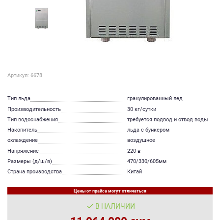
Артикул: 6678
Тип льда
гранулированный лед
Производительность
30 кг/сутки
Тип водоснабжения
требуется подвод и отвод воды
Накопитель
льда с бункером
охлаждение
воздушное
Напряжение
220 в
Размеры (д/ш/в)
470/330/605мм
Страна производства
Китай
Цены от прайса могут отличаться
В НАЛИЧИИ