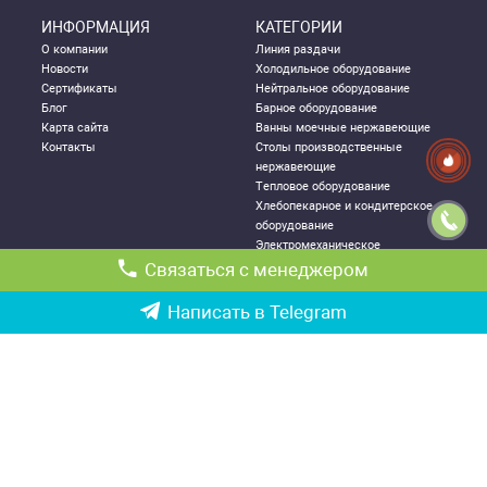
ИНФОРМАЦИЯ
КАТЕГОРИИ
О компании
Линия раздачи
Новости
Холодильное оборудование
Сертификаты
Нейтральное оборудование
Блог
Барное оборудование
Карта сайта
Ванны моечные нержавеющие
Контакты
Столы производственные
нержавеющие
Тепловое оборудование
Хлебопекарное и кондитерское
оборудование
Электромеханическое
оборудование
Связаться с менеджером
Посудомоечное оборудование
Стеллажи металлические
Написать в Telegram
ДЛЯ КЛИЕНТА
КОНТАКТНАЯ
ИНФОРМАЦИЯ
Как правильно выбрать
Республика Узбекистан, г.
оборудование
Ташкент,
Политика конфиденциальности
Чиланзарский р-он ул. Катартал,
Гарантии
6-й квартал, 21
Возврат и обмен товаров