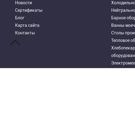
Новости
Холодильно
Сертификаты
Нейтрально
Блог
Барное обо
Карта сайта
Ванны мое
Контакты
Столы прои
Тепловое о
Хлебопекар
оборудован
Электромех
Посудомоеч
Стеллажи м
Copyright 2026 © OOO "Restob"