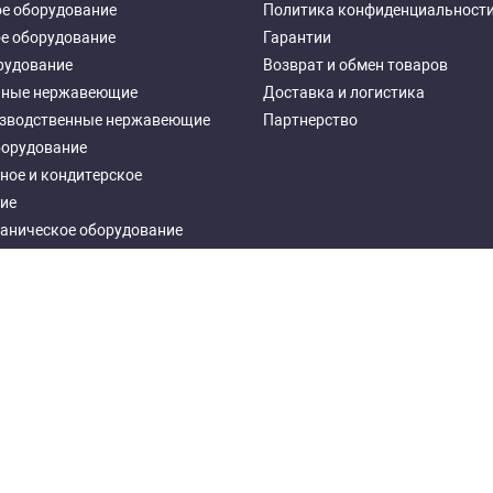
е оборудование
Политика конфиденциальност
е оборудование
Гарантии
рудование
Возврат и обмен товаров
чные нержавеющие
Доставка и логистика
зводственные нержавеющие
Партнерство
борудование
ное и кондитерское
ие
аническое оборудование
ное оборудование
еталлические
Developed by "Tera Group"