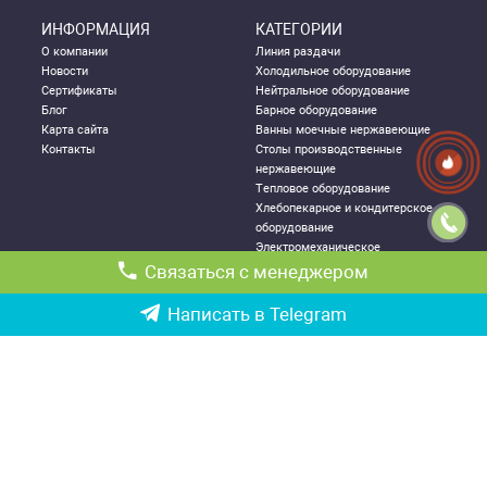
ИНФОРМАЦИЯ
КАТЕГОРИИ
О компании
Линия раздачи
Новости
Холодильное оборудование
Сертификаты
Нейтральное оборудование
Блог
Барное оборудование
Карта сайта
Ванны моечные нержавеющие
Контакты
Столы производственные
нержавеющие
Тепловое оборудование
Хлебопекарное и кондитерское
оборудование
Электромеханическое
оборудование
Связаться с менеджером
Посудомоечное оборудование
Стеллажи металлические
Написать в Telegram
ДЛЯ КЛИЕНТА
КОНТАКТНАЯ
ИНФОРМАЦИЯ
Как правильно выбрать
Республика Узбекистан, г.
оборудование
Ташкент,
Политика конфиденциальности
Чиланзарский р-он ул. Катартал,
Гарантии
6-й квартал, 21
Возврат и обмен товаров