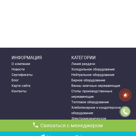
ИНФОРМАЦИЯ
КАТЕГОРИИ
О компании
Линия раздачи
Новости
Холодильное оборудование
Сертификаты
Нейтральное оборудование
Блог
Барное оборудование
Карта сайта
Ванны моечные нержавеющие
Контакты
Столы производственные
нержавеющие
Тепловое оборудование
Хлебопекарное и кондитерское
оборудование
Электромеханическое
оборудование
Связаться с менеджером
Посудомоечное оборудование
Стеллажи металлические