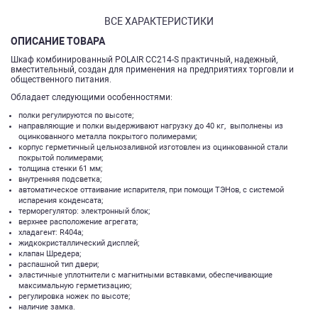
ВСЕ ХАРАКТЕРИСТИКИ
ОПИСАНИЕ ТОВАРА
Шкаф комбинированный POLAIR CC214-S практичный, надежный,
вместительный, создан для применения на предприятиях торговли и
общественного питания.
Обладает следующими особенностями:
полки регулируются по высоте;
направляющие и полки выдерживают нагрузку до 40 кг, выполнены из
оцинкованного металла покрытого полимерами;
корпус герметичный цельнозаливной изготовлен из оцинкованной стали
покрытой полимерами;
толщина стенки 61 мм;
внутренняя подсветка;
автоматическое оттаивание испарителя, при помощи ТЭНов, с системой
испарения конденсата;
терморегулятор: электронный блок;
верхнее расположение агрегата;
хладагент: R404а;
жидкокристаллический дисплей;
клапан Шредера;
распашной тип двери;
эластичные уплотнители с магнитными вставками, обеспечивающие
максимальную герметизацию;
регулировка ножек по высоте;
наличие замка.