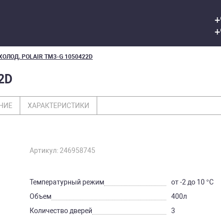
+
+
ХОЛОД. POLAIR TM3-G 1050422D
2D
НИЕ
ХАРАКТЕРИСТИКИ
Артикул: 246958745
Температурный режим
от -2 до 10 °С
Объем
400л
Количество дверей
3