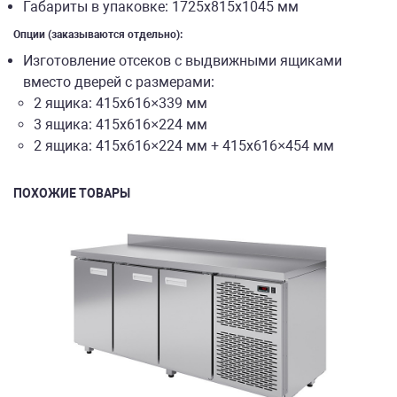
Габариты в упаковке: 1725х815х1045 мм
Опции (заказываются отдельно):
Изготовление отсеков с выдвижными ящиками
вместо дверей с размерами:
2 ящика: 415х616×339 мм
3 ящика: 415х616×224 мм
2 ящика: 415х616×224 мм + 415х616×454 мм
ПОХОЖИЕ ТОВАРЫ